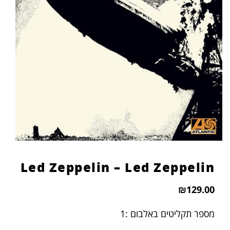
הוסף קו תחתון לקישורים
format_underlined
סמן קישורים
font_download
לאפס
cached
את
כל
האפשרויות
Led Zeppelin – Led Zeppelin
₪
129.00
מספר תקליטים באלבום :1