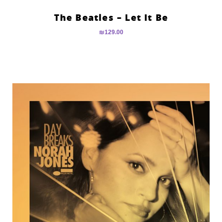
The Beatles – Let It Be
₪
129.00