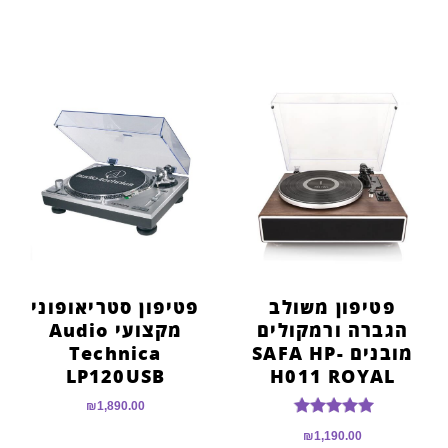
פטיפון משולב
פטיפון סטריאופוני
הגברה ורמקולים
מקצועי Audio
מובנים SAFA HP-
Technica
LP120USB
H011 ROYAL
₪
1,890.00
דורג
₪
1,190.00
5.00