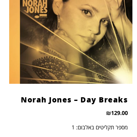
הוסף קו תחתון לקישורים
format_underlined
סמן קישורים
font_download
לאפס
cached
את
כל
האפשרויות
Norah Jones – Day Breaks
₪
129.00
מספר תקליטים באלבום: 1