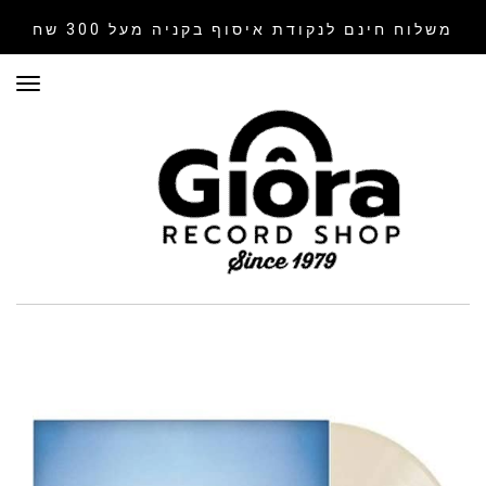
משלוח חינם לנקודת איסוף
בקניה מעל 300 שח
תפר