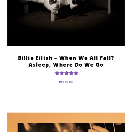
?Billie Eilish – When We All Fall
Asleep, Where Do We Go
דורג
₪
139.00
5.00
מתוך 5