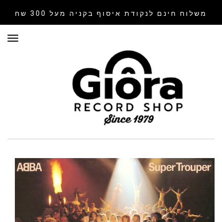
משלוח חינם לנקודת איסוף
בקניה מעל 300 שח
תפר