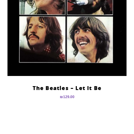
The Beatles – Let It Be
₪
129.00