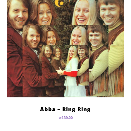
Abba – Ring Ring
₪
139.00