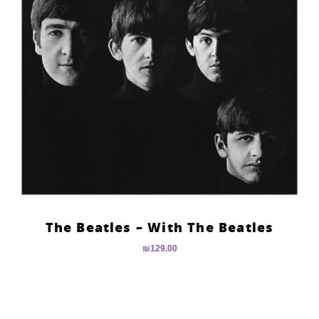
The Beatles – With The Beatles
₪
129.00