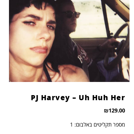
הוסף קו תחתון לקישורים
format_underlined
סמן קישורים
font_download
לאפס
cached
את
כל
האפשרויות
PJ Harvey – Uh Huh Her
₪
129.00
מספר תקליטים באלבום: 1