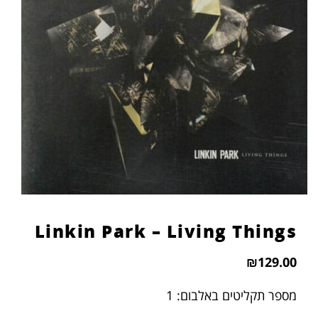
הוסף קו תחתון לקישורים
format_underlined
סמן קישורים
font_download
לאפס
cached
את
כל
האפשרויות
Linkin Park – Living Things
₪
129.00
מספר תקליטים באלבום: 1