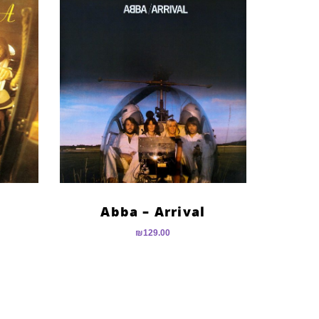
Abba – Arrival
₪
129.00