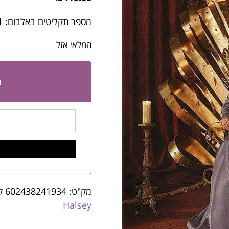
מספר תקליטים באלבום: 1
המלאי אזל
ה
מק"ט:
602438241934
ק
Halsey