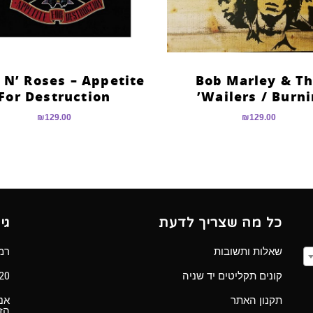
 N’ Roses – Appetite
Bob Marley & T
For Destruction
Wailers ‎/ Burni
₪
129.00
₪
129.00
כל מה שצריך לדעת
גי
שאלות ותשובות
רמב”ם 
קונים תקליטים יד שניה
Ⓒ 2020 כל הזכ
תקנון האתר
אנו
הזכ