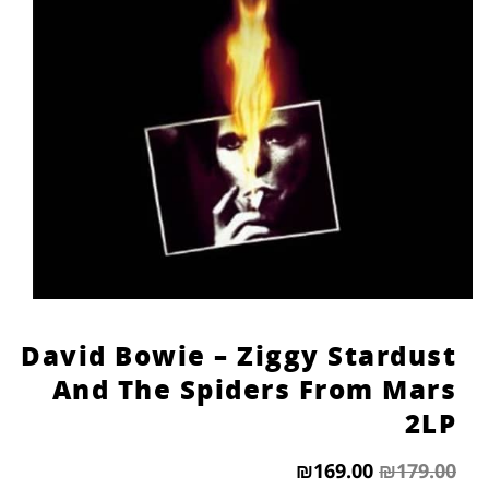
הוסף קו תחתון לקישורים
format_underlined
סמן קישורים
font_download
לאפס
cached
את
כל
האפשרויות
David Bowie – Ziggy Stardust
And The Spiders From Mars
2LP
₪
169.00
₪
179.00