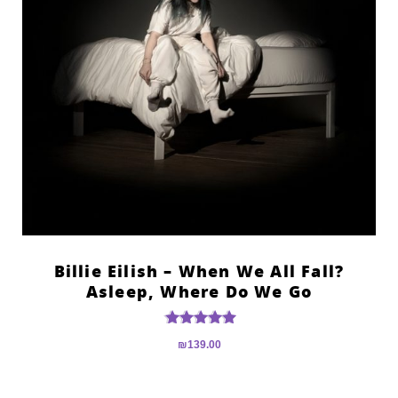
?Billie Eilish – When We All Fall
Asleep, Where Do We Go
דורג
₪
139.00
5.00
מתוך 5