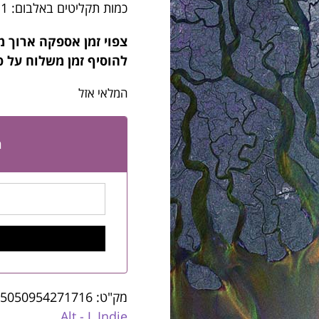
כמות תקליטים באלבום: 1
צפוי זמן אספקה ארוך מ
להוסיף זמן משלוח על פ
המלאי אזל
ה
מק"ט:
5050954271716
Alt - J
,
Indie