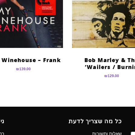
 Winehouse – Frank
Bob Marley & T
Wailers ‎/ Burni
₪
139.00
₪
129.00
כל מה שצריך לדעת
גי
שאלות ותשובות
רמב”ם 