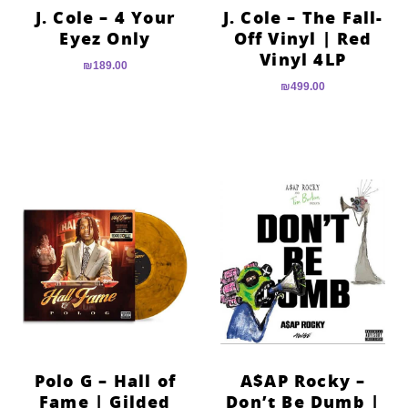
J. Cole – 4 Your
J. Cole – The Fall-
Eyez Only
Off Vinyl | Red
Vinyl 4LP
₪
189.00
₪
499.00
Polo G – Hall of
A$AP Rocky –
Fame | Gilded
Don’t Be Dumb |