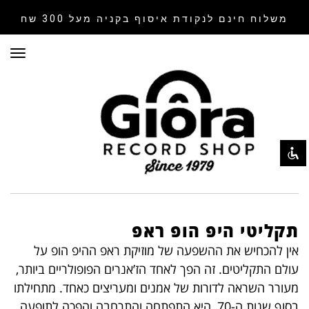
משלוח חינם לנקודת איסוף
בקניה מעל 300 שח
תפר
השבת את ההבזקים
visibility_off
סמן כותרות
title
צבע רקע
settings
זום (הקטנה)
zoom_out
זום (הגדלה)
zoom_in
הקטנת גופן
remove_circle_outline
הגדלת גופן
תקליטי היפ הופ ראפ
add_circle_outline
גופן קריא
אין להכחיש את ההשפעה של מוזיקת ראפ ההיפ הופ על
spellcheck
עולם התקליטים. זה הפך לאחד הז’אנרים הפופולריים ביותר,
ניגודיות בהירה
brightness_high
מעורר השראה לדורות של אמנים ומעריצים כאחד. מתחילתו
ניגודיות כהה
brightness_low
בסוף שנות ה-70, היא התפתחה והתרחבה והפכה לתופעה