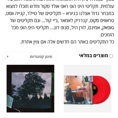
הוסף קו תחתון לקישורים
format_underlined
עולמית. תקליטי היפ הופ ראפ אולד סקול וחדש תוכלו למצוא
במבחר גדול אצלנו בגיורא – תקליטים של טיילר, קנייה ווסט,
סמן קישורים
font_download
טראוויס ​סקוט, קנדריק לאמאר ,ג’יי קול… וגם תקליטים של
לאפס
cached
טופאק, אמינם, לורן היל, סנופ דוג… תקליטי היפ הופ מכל
את
הזמנים.
כל
כל התקליטים באתר הם חדשים אלה אם צוין אחרת.
האפשרויות
מוצרים במלאי
סינון קטגוריות