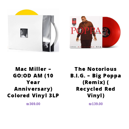
Mac Miller –
The Notorious
GO:OD AM (10
B.I.G. – Big Poppa
Year
(Remix) (
Anniversary)
Recycled Red
Colored Vinyl 3LP
Vinyl)
₪
369.00
₪
139.00