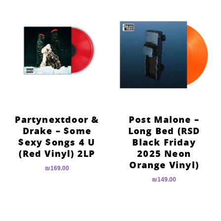
Partynextdoor &
Post Malone –
Drake – $ome
Long Bed (RSD
$exy $ongs 4 U
Black Friday
(Red Vinyl) 2LP
2025 Neon
Orange Vinyl)
₪
169.00
₪
149.00