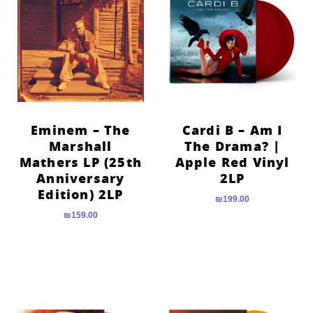
Eminem – The
Cardi B – Am I
Marshall
The Drama? |
Mathers LP (25th
Apple Red Vinyl
Anniversary
2LP
Edition) 2LP
₪
199.00
₪
159.00