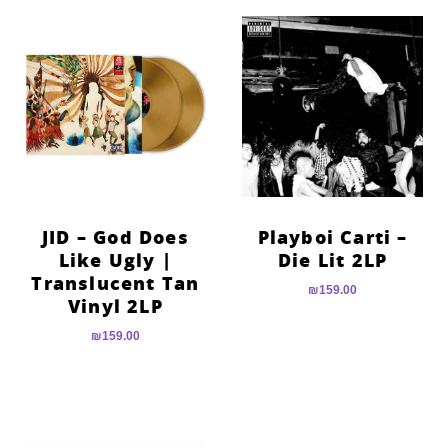
JID – God Does
Playboi Carti –
Like Ugly |
Die Lit 2LP
Translucent Tan
₪
159.00
Vinyl 2LP
₪
159.00