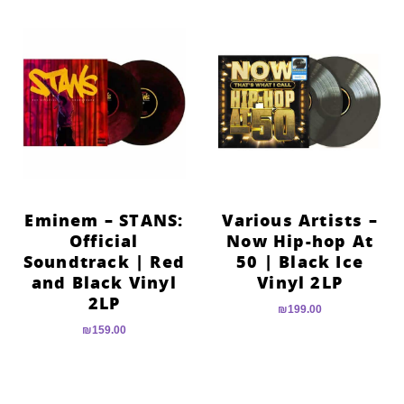
Eminem – STANS:
Various Artists –
Official
Now Hip-hop At
Soundtrack | Red
50 | Black Ice
and Black Vinyl
Vinyl 2LP
2LP
₪
199.00
₪
159.00