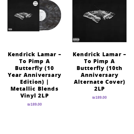
Kendrick Lamar –
Kendrick Lamar –
To Pimp A
To Pimp A
Butterfly (10
Butterfly (10th
Year Anniversary
Anniversary
Edition) |
Alternate Cover)
Metallic Blends
2LP
Vinyl 2LP
₪
189.00
₪
189.00