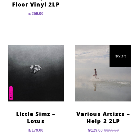
Floor Vinyl 2LP
₪
259.00
מבצע!
Little Simz –
Various Artists –
Lotus
Help 2 2LP
₪
179.00
₪
129.00
₪
169.00