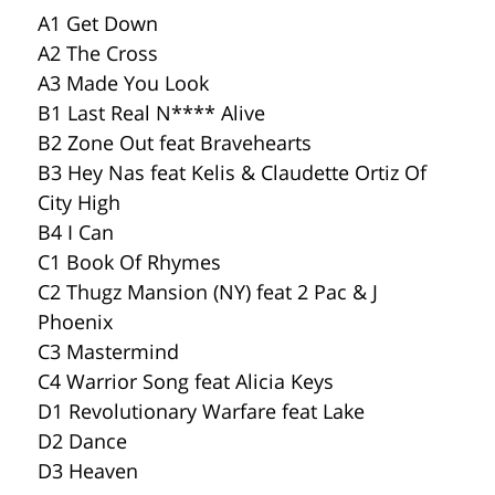
A1 Get Down
A2 The Cross
A3 Made You Look
B1 Last Real N**** Alive
B2 Zone Out feat Bravehearts
B3 Hey Nas feat Kelis & Claudette Ortiz Of
City High
B4 I Can
C1 Book Of Rhymes
C2 Thugz Mansion (NY) feat 2 Pac & J
Phoenix
C3 Mastermind
C4 Warrior Song feat Alicia Keys
D1 Revolutionary Warfare feat Lake
D2 Dance
D3 Heaven