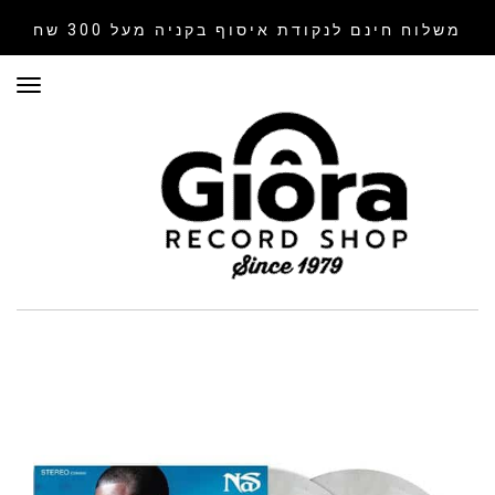
משלוח חינם לנקודת איסוף
בקניה מעל 300 שח
תפר