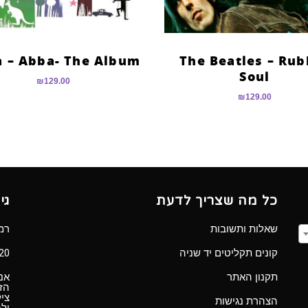
 – Abba- The Album
The Beatles – Rub
Soul
₪
129.00
₪
129.00
כל מה שצריך לדעת
גי
שאלות ותשובות
רמב”ם 
קונים תקליטים יד שניה
Ⓒ 2020 כל הזכ
תקנון האתר
אנו
הזכ
ציל
הצהרת נגישות
ול