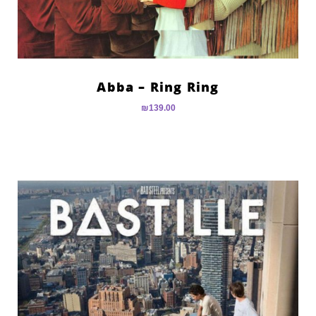
Abba – Ring Ring
₪
139.00