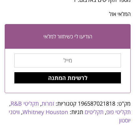
המלאי אזל
הודיעו לי כשיחזור למלאי
מק"ט:
196587021818
קטגוריות:
זמרות
,
תקליטי R&B
,
תקליטי פופ
,
תקליטים
תגיות:
Whitney Houston
,
וויטני
יוסטון