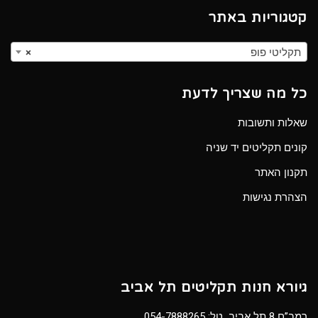
קטגוריות באתר
תקליטי פופ
×
כל מה שצריך לדעת
שאלות ותשובות
קונים תקליטים יד שניה
תקנון האתר
הצהרת נגישות
גיורא חנות תקליטים תל אביב
רמב”ם 8 תל אביב טל:
054-7888265