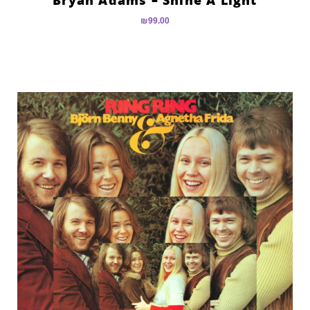
₪
99.00