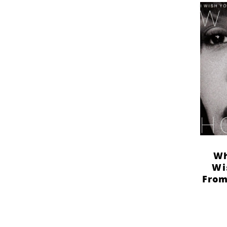
Wh
Wi
From