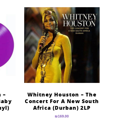
 –
Whitney Houston – The
Baby
Concert For A New South
nyl)
Africa (Durban) 2LP
₪
169.00