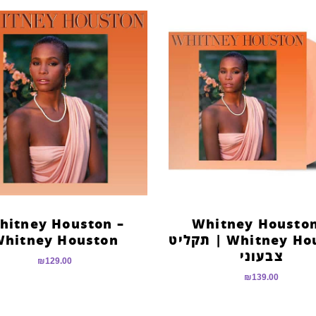
hitney Houston –
Whitney Houston
Whitney Houston | תקליט
hitney Houston
צבעוני
₪
129.00
₪
139.00