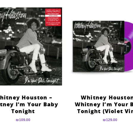
hitney Houston –
Whitney Houston
tney I’m Your Baby
Whitney I’m Your 
Tonight
Tonight (Violet Vi
₪
109.00
₪
129.00