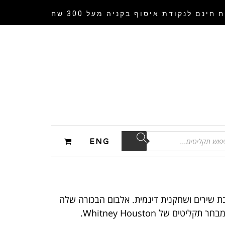
 חינם לנקודת איסוף
בקניה מעל 300 שח
ENG
איקוניות ביותר בכל הזמנים, Whitney Houston הייתה זמרת, כותבת שירים ושחקנית דינמית. אלבום הבכורה שלה
 של Whitney Houston.