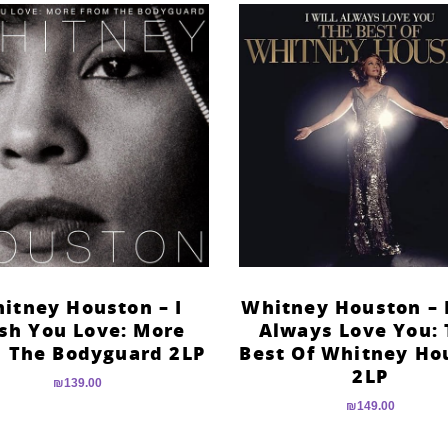
itney Houston – I
Whitney Houston – I
sh You Love: More
Always Love You:
 The Bodyguard 2LP
Best Of Whitney Ho
2LP
₪
139.00
₪
149.00