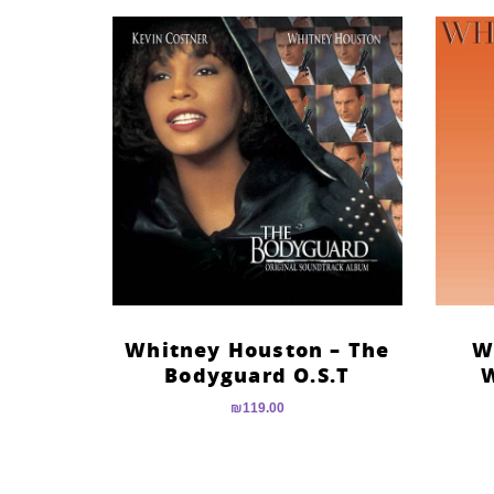
Whitney Houston – The
W
Bodyguard O.S.T
W
₪
119.00