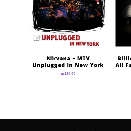
Nirvana – MTV
?Bil
Unplugged In New York
All F
₪
129.00