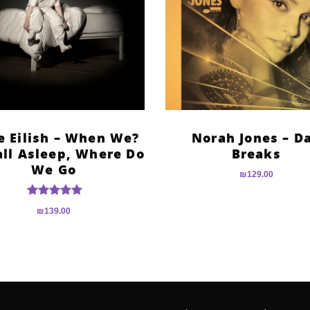
lie Eilish – When We
Norah Jones – D
all Asleep, Where Do
Breaks
We Go
₪
129.00
דורג
₪
139.00
5.00
מתוך 5