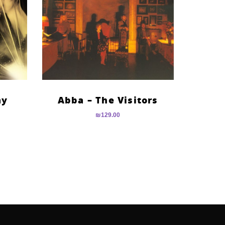
ay
Abba – The Visitors
₪
129.00