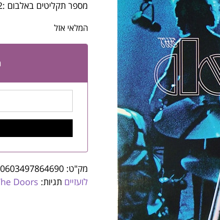
מספר תקליטים באלבום :2
המלאי אזל
ה
מק"ט:
0603497864690
לועזיים
תגיות:
The Doors