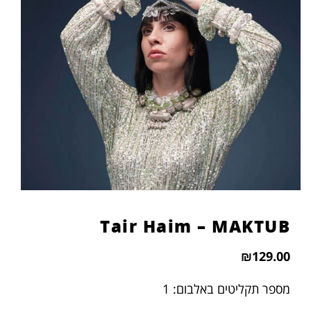
הוסף קו תחתון לקישורים
format_underlined
סמן קישורים
font_download
לאפס
cached
את
כל
האפשרויות
Tair Haim – MAKTUB
₪
129.00
מספר תקליטים באלבום: 1