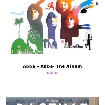
Abba – Abba- The Album
₪
129.00