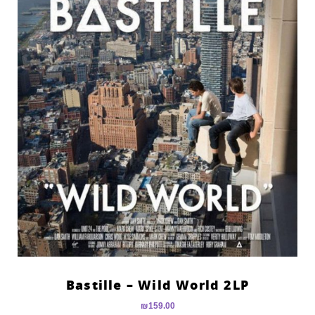
Bastille – Wild World 2LP
₪
159.00