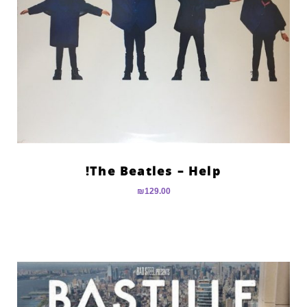
The Beatles – Help!
₪
129.00