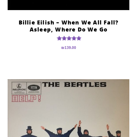
?Billie Eilish – When We All Fall
Asleep, Where Do We Go
דורג
₪
139.00
5.00
מתוך 5