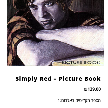
הוסף קו תחתון לקישורים
format_underlined
סמן קישורים
font_download
לאפס
cached
את
כל
האפשרויות
Simply Red – Picture Book
₪
139.00
מספר תקליטים באלבום:1