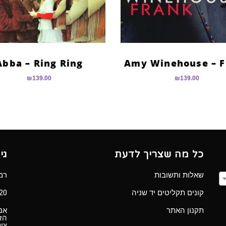
Abba – Ring Ring
Amy Winehouse – F
₪
139.00
₪
139.00
כל מה שצריך לדעת
גי
שאלות ותשובות
רמב”ם 
קונים תקליטים יד שניה
Ⓒ 2020 כל הזכ
תקנון האתר
אנו
הזכ
ציל