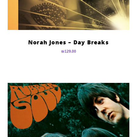
Norah Jones – Day Breaks
₪
129.00