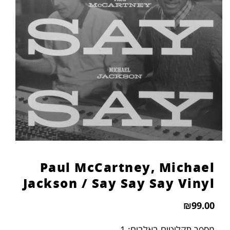
הוסף קו תחתון לקישורים
format_underlined
סמן קישורים
font_download
לאפס
cached
את
כל
האפשרויות
Paul McCartney, Michael
Jackson ‎/ Say Say Say Vinyl
₪
99.00
מספר תקליטים באלבום: 1