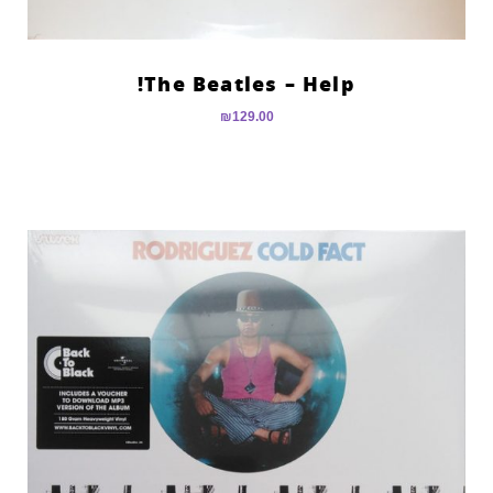
The Beatles – Help!
₪
129.00