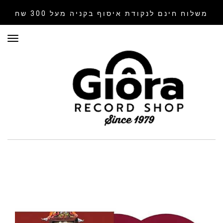
משלוח חינם לנקודת איסוף
בקניה מעל 300 שח
תפר