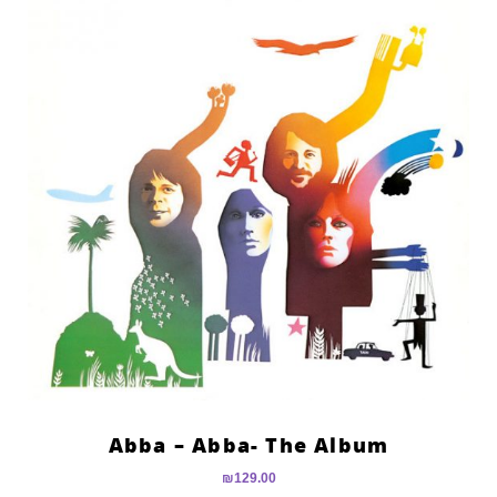
Abba – Abba- The Album
₪
129.00