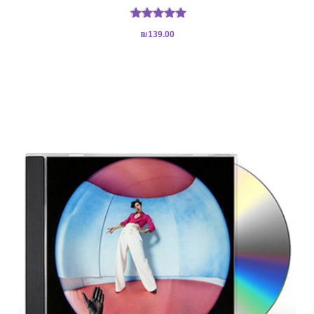
דורג
₪
139.00
5.00
מתוך 5