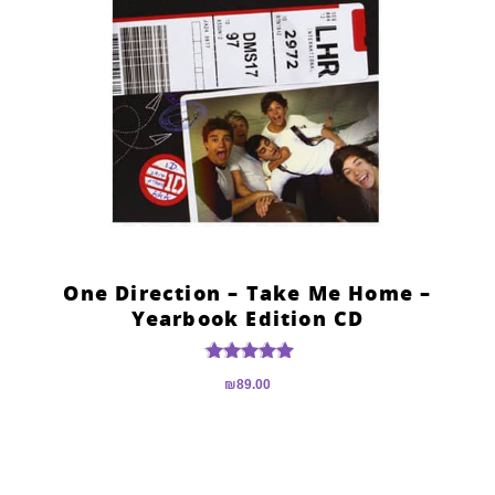
One Direction – Take Me Home –
Yearbook Edition CD
דורג
₪
89.00
5.00
מתוך 5