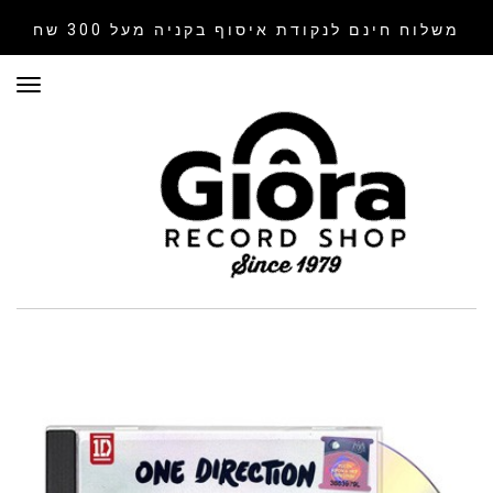
משלוח חינם לנקודת איסוף
בקניה מעל 300 שח
תפר