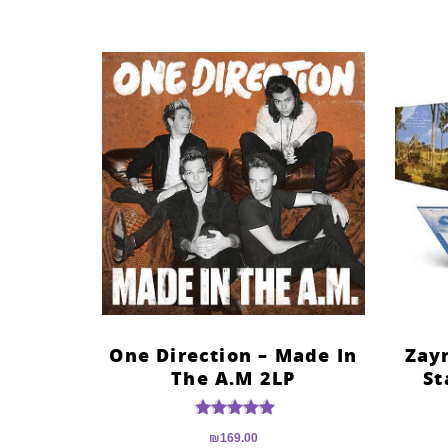
One Direction – Made In
Zay
The A.M 2LP
St
דורג
₪
169.00
4.74