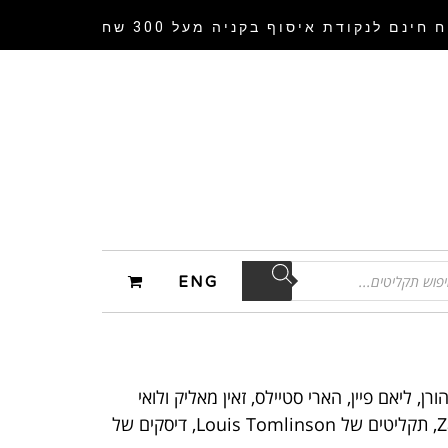
 חינם לנקודת איסוף
בקניה מעל 300 שח
ENG
ורן, ליאם פיין, הארי סטיילס, זאין מאליק ולואי
טומלינסון. אצלנו בגיורא תוכלו למצוא- תקליטים של One Direction, תקליטים של הארי סטיילס, תקליטים של Zayn, תקליטים של Louis Tomlinson, דיסקים של