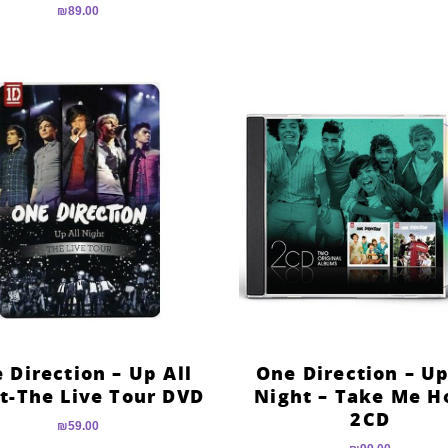
דורג
₪
89.00
5.00
מתוך 5
 Direction – Up All
One Direction – Up
t-The Live Tour DVD
Night – Take Me 
2CD
₪
59.00