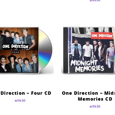
₪
99.00
Direction – Four CD
One Direction – Mid
Memories CD
₪
59.00
₪
59.00