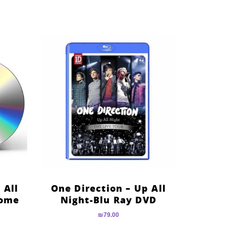
מתוך 5
 All
One Direction – Up All
Home
Night-Blu Ray DVD
₪
79.00