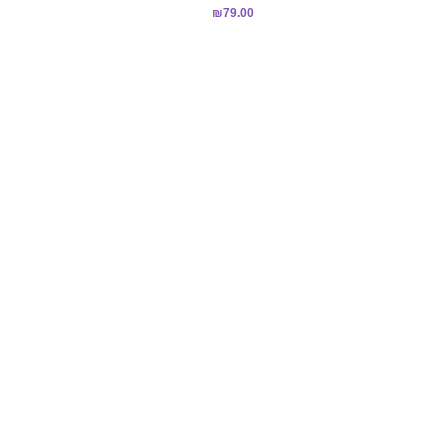
₪
79.00