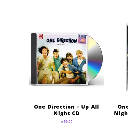
מתוך 5
One Direction – Up All
One
Night CD
Nigh
₪
59.00