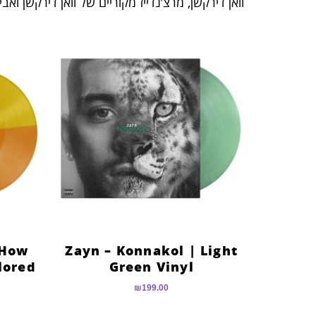
וואן דירקשן, מרצ’נדייז מקוריים של וואן דירקשן וא
 How
Zayn – Konnakol | Light
lored
Green Vinyl
₪
199.00