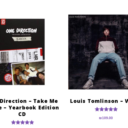
Direction – Take Me
Louis Tomlinson – 
 – Yearbook Edition
CD
דורג
₪
109.00
4.91
מתוך 5