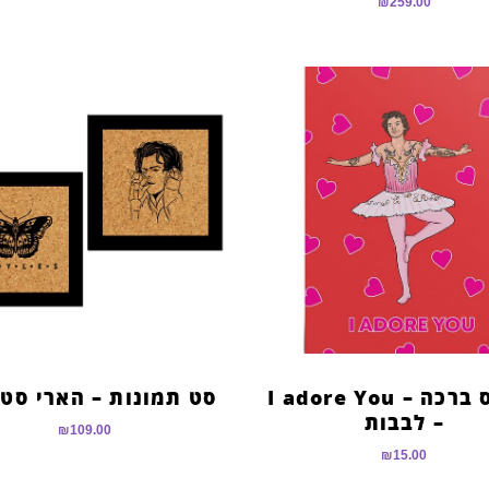
₪
259.00
כרטיס ברכה – I adore You
סט תמונות – הארי סטיי
– לבבות
₪
109.00
₪
15.00