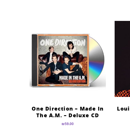
מתוך 5
One Direction – Made In
Loui
The A.M. – Deluxe CD
₪
59.00