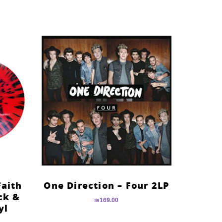
Faith
One Direction – Four 2LP
ck &
₪
169.00
yl