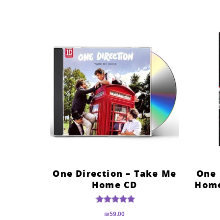
One Direction – Take Me
One 
Home CD
Home
דורג
₪
59.00
5.00