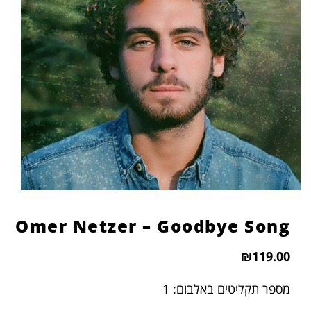
הוסף קו תחתון לקישורים
format_underlined
סמן קישורים
font_download
לאפס
cached
את
כל
האפשרויות
Omer Netzer – Goodbye Song
₪
119.00
מספר תקליטים באלבום: 1