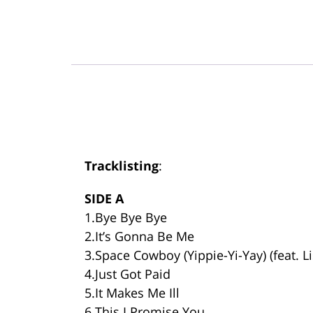
Tracklisting
:
SIDE A
1.Bye Bye Bye
2.It’s Gonna Be Me
3.Space Cowboy (Yippie-Yi-Yay) (feat. Li
4.Just Got Paid
5.It Makes Me Ill
6.This I Promise You