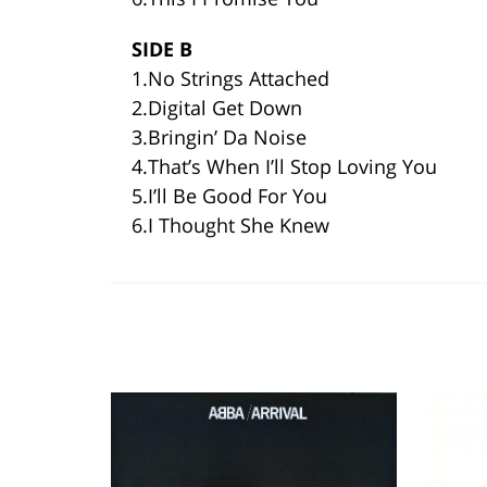
SIDE B
1.No Strings Attached
2.Digital Get Down
3.Bringin’ Da Noise
4.That’s When I’ll Stop Loving You
5.I’ll Be Good For You
6.I Thought She Knew