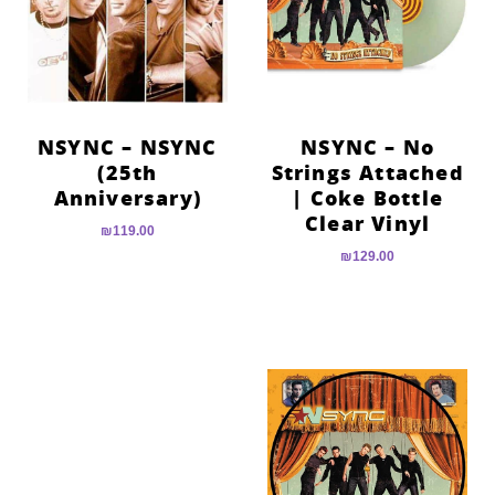
הוסף קו תחתון לקישורים
format_underlined
סמן קישורים
font_download
לאפס
cached
את
NSYNC – NSYNC
NSYNC – No
כל
(25th
Strings Attached
האפשרויות
Anniversary)
| Coke Bottle
Clear Vinyl
₪
119.00
₪
129.00