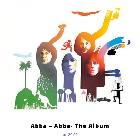
Abba – Abba- The Album
₪
129.00