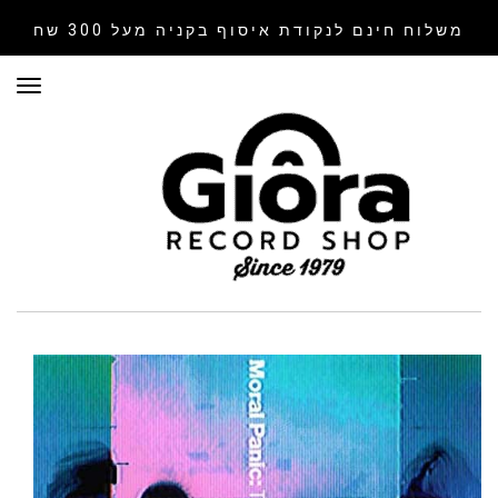
משלוח חינם לנקודת איסוף
בקניה מעל 300 שח
תפר