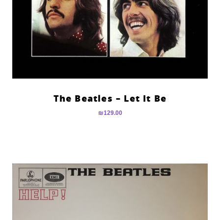
The Beatles – Let It Be
₪
129.00