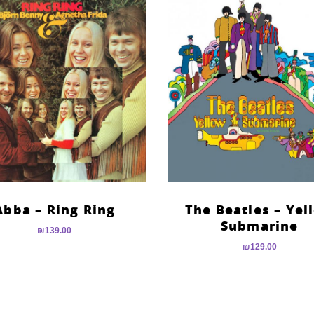
Abba – Ring Ring
The Beatles – Yel
Submarine
₪
139.00
₪
129.00