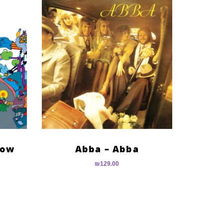
low
Abba – Abba
₪
129.00