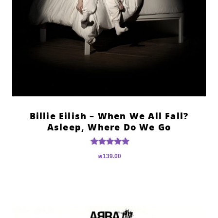
?Billie Eilish – When We All Fall
Asleep, Where Do We Go
דורג
₪
139.00
5.00
מתוך 5