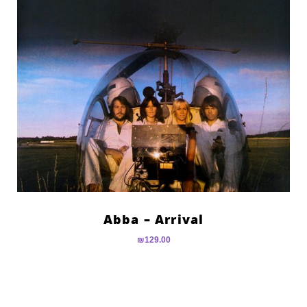
Abba – Arrival
₪
129.00