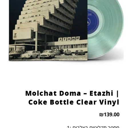
הוסף קו תחתון לקישורים
format_underlined
סמן קישורים
font_download
לאפס
cached
את
כל
האפשרויות
Molchat Doma – Etazhi |
Coke Bottle Clear Vinyl
₪
139.00
מספר תקליטים באלבום :1