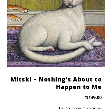
הוסף קו תחתון לקישורים
format_underlined
סמן קישורים
font_download
לאפס
cached
את
כל
האפשרויות
Mitski – Nothing’s About to
Happen to Me
₪
149.00
מספר תקליטים באלבום:1