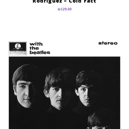
Rodriguez – Cold Fact
₪
129.00