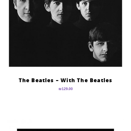
The Beatles – With The Beatles
₪
129.00