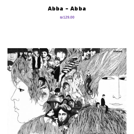
Abba – Abba
₪
129.00