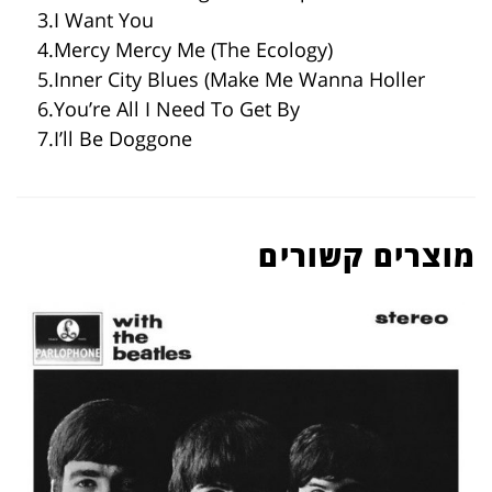
3.I Want You
4.Mercy Mercy Me (The Ecology)
5.Inner City Blues (Make Me Wanna Holler
6.You’re All I Need To Get By
7.I’ll Be Doggone
מוצרים קשורים