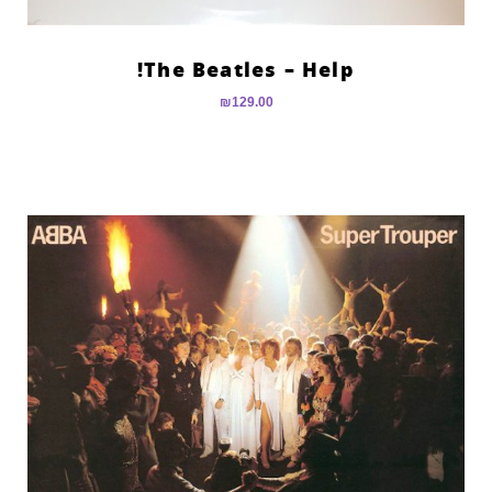
The Beatles – Help!
₪
129.00