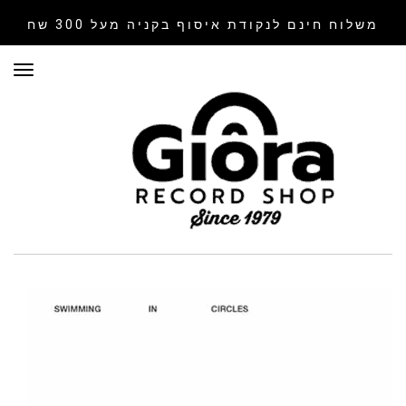
משלוח חינם לנקודת איסוף
בקניה מעל 300 שח
תפר