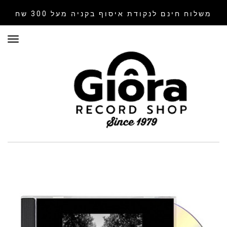
משלוח חינם לנקודת איסוף
בקניה מעל 300 שח
תפר