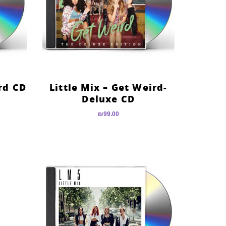
ird CD
Little Mix – Get Weird-
Deluxe CD
₪
99.00