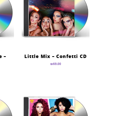
e –
Little Mix – Confetti CD
₪
69.00