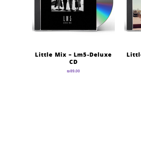
Little Mix – Lm5-Deluxe
Litt
CD
₪
89.00