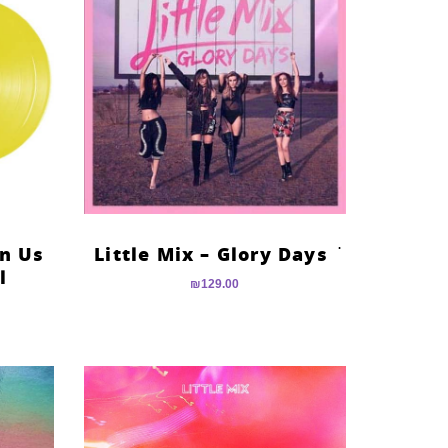
en Us
ׂׂ Little Mix – Glory Days
l
₪
129.00