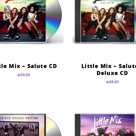
tle Mix – Salute CD
Little Mix – Salut
Deluxe CD
₪
59.00
₪
89.00