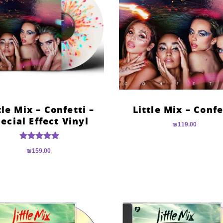
tle Mix – Confetti –
Little Mix – Confe
ecial Effect Vinyl
₪
119.00
דורג
₪
159.00
5.00
מתוך 5