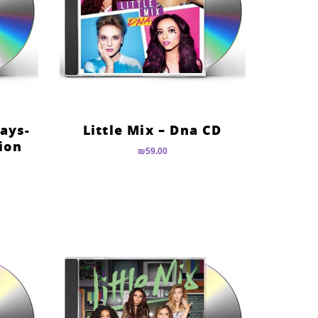
Days-
Little Mix – Dna CD
ion
₪
59.00