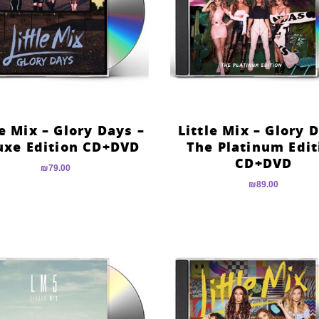
le Mix – Glory Days –
Little Mix – Glory 
uxe Edition CD+DVD
The Platinum Edit
CD+DVD
₪
79.00
₪
89.00