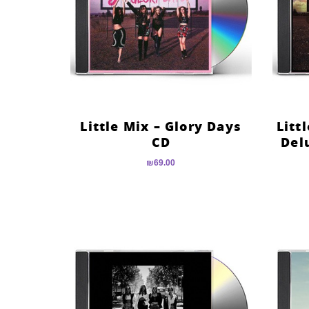
Little Mix – Glory Days
Litt
CD
Del
₪
69.00