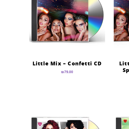
Little Mix – Confetti CD
Lit
Sp
₪
79.00