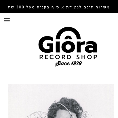
משלוח חינם לנקודת איסוף
בקניה מעל 300 שח
תפר