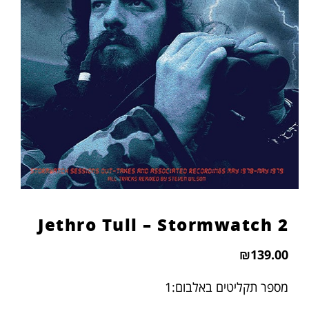
הוסף קו תחתון לקישורים
format_underlined
סמן קישורים
font_download
לאפס
cached
את
כל
האפשרויות
Jethro Tull – Stormwatch 2
₪
139.00
מספר תקליטים באלבום:1