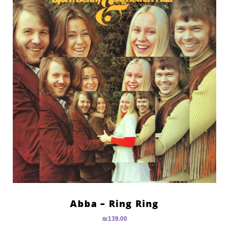
Abba – Ring Ring
₪
139.00