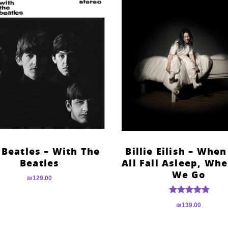
 Beatles – With The
?Billie Eilish – Whe
Beatles
All Fall Asleep, Wh
We Go
₪
129.00
דורג
₪
139.00
5.00
מתוך 5