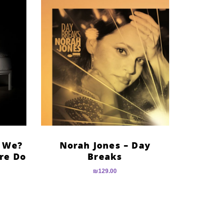
n We
Norah Jones – Day
ere Do
Breaks
₪
129.00