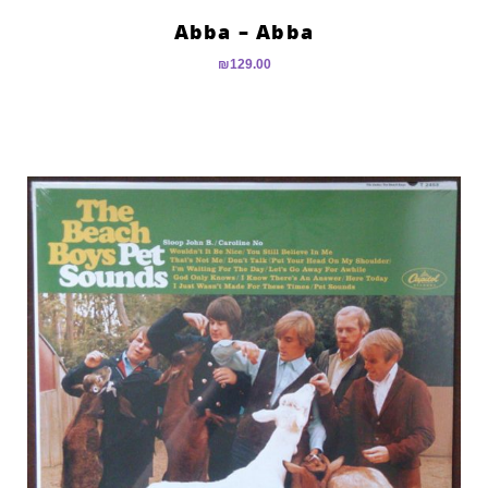
Abba – Abba
₪
129.00