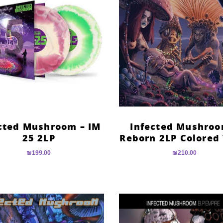
cted Mushroom – IM
Infected Mushroo
25 2LP
Reborn 2LP Colored 
₪
199.00
₪
210.00