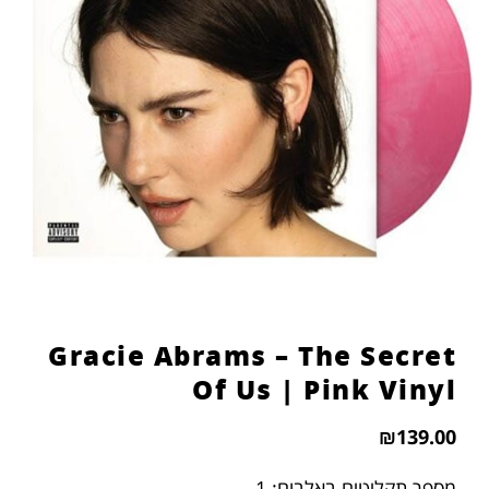
הוסף קו תחתון לקישורים
format_underlined
סמן קישורים
font_download
לאפס
cached
את
כל
האפשרויות
Gracie Abrams – The Secret
Of Us | Pink Vinyl
₪
139.00
מספר תקליטים באלבום: 1