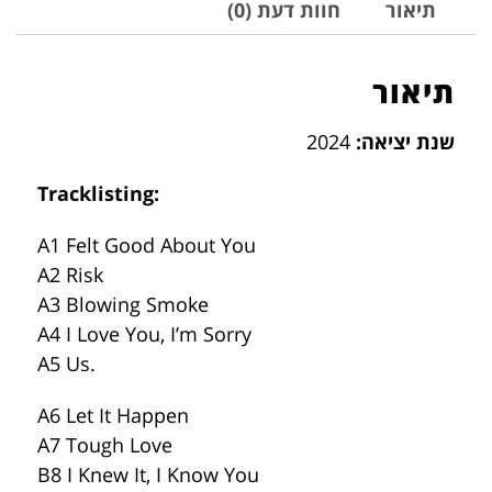
תיאור
חוות דעת (0)
תיאור
שנת יציאה:
2024
Tracklisting:
A1 Felt Good About You
A2 Risk
A3 Blowing Smoke
A4 I Love You, I’m Sorry
A5 Us.
A6 Let It Happen
A7 Tough Love
B8 I Knew It, I Know You