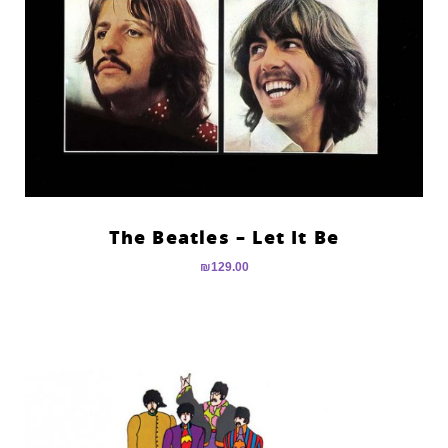
The Beatles – Let It Be
₪
129.00