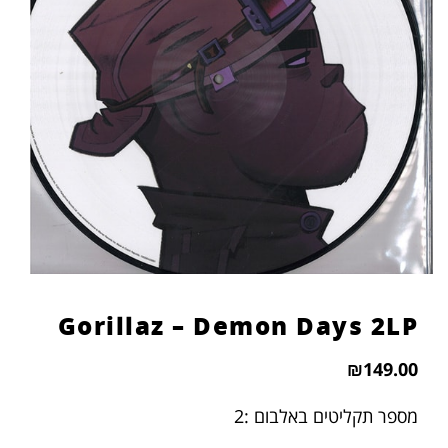
הוסף קו תחתון לקישורים
format_underlined
סמן קישורים
font_download
לאפס
cached
את
כל
האפשרויות
Gorillaz – Demon Days 2LP
₪
149.00
מספר תקליטים באלבום :2