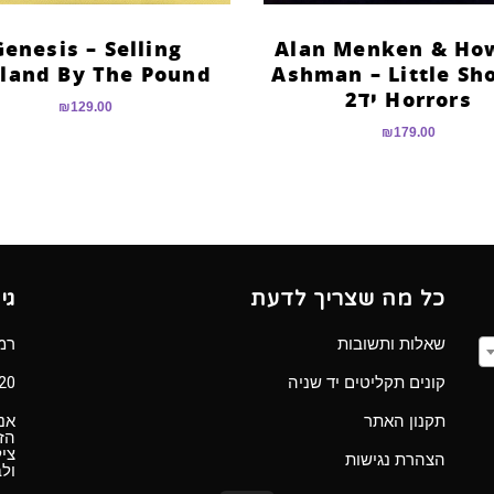
Genesis – Selling
Alan Menken & Ho
land By The Pound
Ashman – Little Sh
Horrors יד2
₪
129.00
₪
179.00
כל מה שצריך לדעת
גי
שאלות ותשובות
רמב”ם 
קונים תקליטים יד שניה
Ⓒ 2020 כל הזכ
תקנון האתר
אנו
הזכ
ציל
הצהרת נגישות
ול