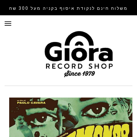
משלוח חינם לנקודת איסוף
בקניה מעל 300 שח
תפר